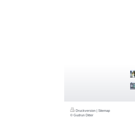
Druckversion
|
Sitemap
© Gudrun Ditter